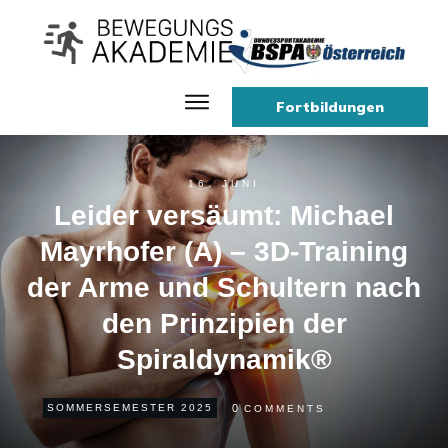
Fortbildungen
16. JUNI
Leider versäumt: Michael
Mayrhofer (A) – 3D-Training
der Arme und Schultern nach
den Prinzipien der
Spiraldynamik®
0
SOMMERSEMESTER 2025
COMMENTS