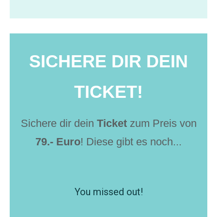
SICHERE DIR DEIN
TICKET!
Sichere dir dein
Ticket
zum Preis von
79.- Euro
! Diese gibt es noch...
You missed out!