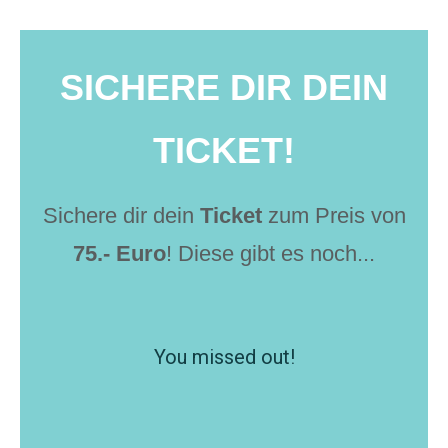
SICHERE DIR DEIN
TICKET!
Sichere dir dein
Ticket
zum Preis von
75.- Euro
! Diese gibt es noch...
You missed out!