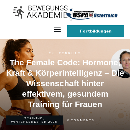
Fortbildungen
Home
24. FEBRUAR
The Female Code: Hormone,
Kraft & Körperintelligenz – Die
Wissenschaft hinter
effektivem, gesundem
Training für Frauen
TRAINING
,
0
COMMENTS
WINTERSEMESTER 2025