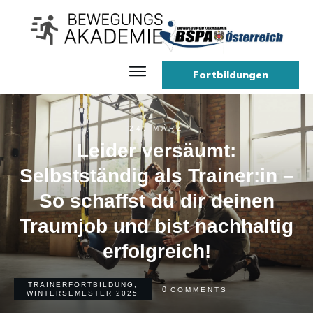
Fortbildungen
Home
24. MÄRZ
Leider versäumt:
Selbstständig als Trainer:in –
So schaffst du dir deinen
Traumjob und bist nachhaltig
erfolgreich!
TRAINERFORTBILDUNG
,
0
COMMENTS
WINTERSEMESTER 2025