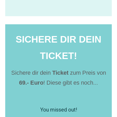
SICHERE DIR DEIN
TICKET!
Sichere dir dein
Ticket
zum Preis von
69.- Euro
! Diese gibt es noch...
You missed out!