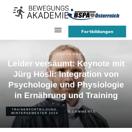
Fortbildungen
21. SEPTEMBER
Leider versäumt: Keynote mit
Jürg Hösli: Integration von
Psychologie und Physiologie
in Ernährung und Training
TRAINERFORTBILDUNG
,
0
COMMENTS
WINTERSEMESTER 2024